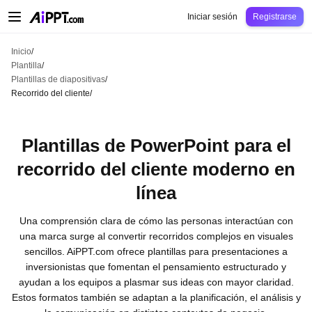
AiPPT Classic
AiPPT Flow
AiPPT Visual
Precio
Plantilla
Educación
Docent
Iniciar sesión
Registrarse
Inicio
/
Plantilla
/
Plantillas de diapositivas
/
Recorrido del cliente
/
Plantillas de PowerPoint para el
recorrido del cliente moderno en
línea
Una comprensión clara de cómo las personas interactúan con
una marca surge al convertir recorridos complejos en visuales
sencillos. AiPPT.com ofrece plantillas para presentaciones a
inversionistas que fomentan el pensamiento estructurado y
ayudan a los equipos a plasmar sus ideas con mayor claridad.
Estos formatos también se adaptan a la planificación, el análisis y