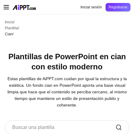
AiPPT Classic
AiPPT Flow
AiPPT Visual
Precio
Plantilla
Educación
Docent
Iniciar sesión
Registrarse
Inicio
/
Plantilla
/
Cian
/
Plantillas de PowerPoint en cian
con estilo moderno
Estas plantillas de AiPPT.com cuidan por igual la estructura y la
estética. Un fondo cian en PowerPoint aporta una base visual
limpia que hace que el contenido se perciba cercano, al mismo
tiempo que mantiene un estilo de presentación pulido y
coherente.