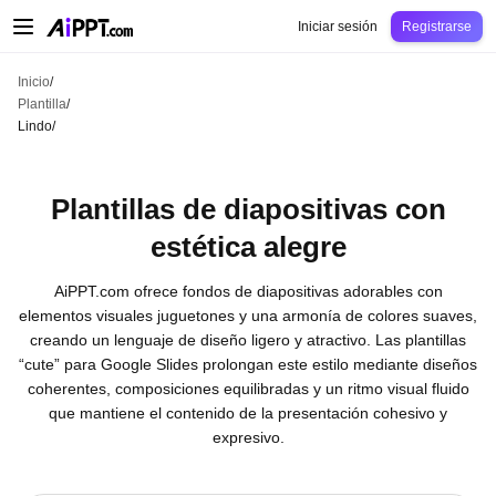
AiPPT Classic
AiPPT Flow
AiPPT Visual
Precio
Plantilla
Educación
Docent
Iniciar sesión
Registrarse
Inicio
/
Plantilla
/
Lindo
/
Plantillas de diapositivas con
estética alegre
AiPPT.com ofrece fondos de diapositivas adorables con
elementos visuales juguetones y una armonía de colores suaves,
creando un lenguaje de diseño ligero y atractivo. Las plantillas
“cute” para Google Slides prolongan este estilo mediante diseños
coherentes, composiciones equilibradas y un ritmo visual fluido
que mantiene el contenido de la presentación cohesivo y
expresivo.