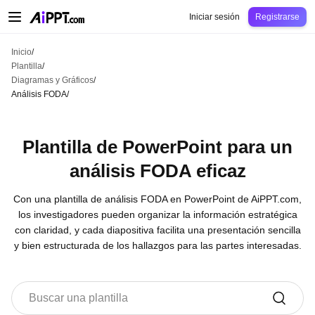
AiPPT Classic
AiPPT Flow
AiPPT Visual
Precio
Plantilla
Educación
Docent
Iniciar sesión
Registrarse
Inicio
/
Plantilla
/
Diagramas y Gráficos
/
Análisis FODA
/
Plantilla de PowerPoint para un
análisis FODA eficaz
Con una plantilla de análisis FODA en PowerPoint de AiPPT.com,
los investigadores pueden organizar la información estratégica
con claridad, y cada diapositiva facilita una presentación sencilla
y bien estructurada de los hallazgos para las partes interesadas.