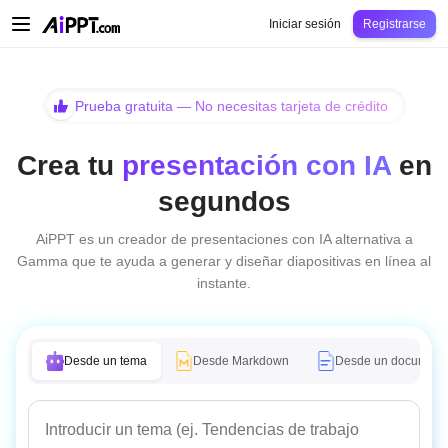
AiPPT Classic
AiPPT Flow
AiPPT Visual
Precio
Plantilla
Educación
Docent
Iniciar sesión
Registrarse
Prueba gratuita — No necesitas tarjeta de crédito
Crea tu
presentación con IA
en
segundos
AiPPT es un creador de presentaciones con IA alternativa a
Gamma que te ayuda a generar y diseñar diapositivas en línea al
instante.
Desde un tema
Desde Markdown
Desde un document