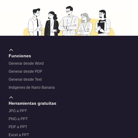
Funciones
Generar desde Word
Generar desde PDF
Generar desde Text
Imágenes de Nano Banana
Herramientas gratuitas
JPG a PPT
PNG a PPT
PDF a PPT
Excel a PPT