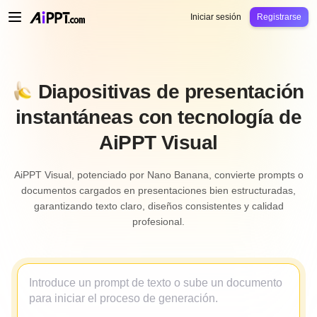
AiPPT Classic
AiPPT Flow
AiPPT Visual
Precio
Plantilla
Educación
Docent
Iniciar sesión
Registrarse
Diapositivas de presentación
instantáneas con tecnología de
AiPPT Visual
AiPPT Visual, potenciado por Nano Banana, convierte prompts o
documentos cargados en presentaciones bien estructuradas,
garantizando texto claro, diseños consistentes y calidad
profesional.