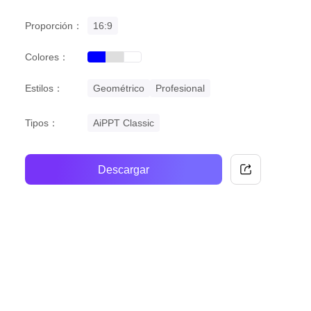
Proporción：
16:9
Colores：
blue
grey
white
Estilos：
Geométrico
Profesional
Tipos：
AiPPT Classic
Descargar