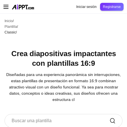
AiPPT Classic
AiPPT Flow
AiPPT Visual
Precio
Plantilla
Educación
Docent
Iniciar sesión
Registrarse
Inicio
/
Plantilla
/
Classic
/
Crea diapositivas impactantes
con plantillas 16:9
Diseñadas para una experiencia panorámica sin interrupciones,
estas plantillas de presentación en formato 16:9 combinan
atractivo visual con un diseño funcional. Ya sea para mostrar
datos, conceptos o ideas creativas, sus diseños ofrecen una
estructura cl