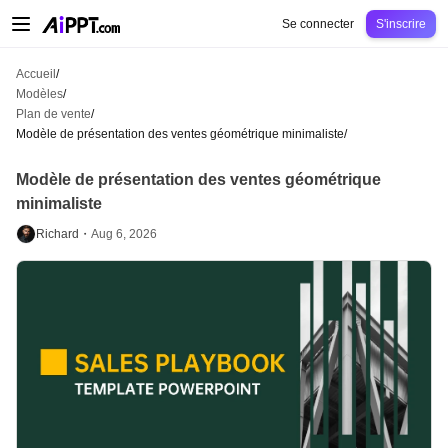
AiPPT Classic
AiPPT Flow
AiPPT Visual
Tarification
Modèles
Éducation
Ens
Se connecter
S'inscrire
Accueil
/
Modèles
/
Plan de vente
/
Modèle de présentation des ventes géométrique minimaliste
/
Modèle de présentation des ventes géométrique
minimaliste
Richard・
Aug 6, 2026