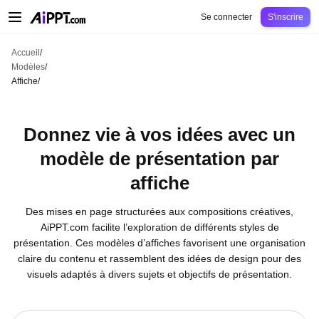
AiPPT Classic
AiPPT Flow
AiPPT Visual
Tarification
Modèles
Éducation
Ens
Se connecter
S'inscrire
Accueil
/
Modèles
/
Affiche
/
Donnez vie à vos idées avec un
modèle de présentation par
affiche
Des mises en page structurées aux compositions créatives,
AiPPT.com facilite l’exploration de différents styles de
présentation. Ces modèles d’affiches favorisent une organisation
claire du contenu et rassemblent des idées de design pour des
visuels adaptés à divers sujets et objectifs de présentation.