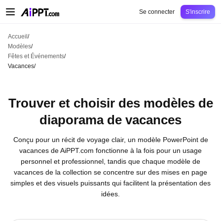
AiPPT Classic
AiPPT Flow
AiPPT Visual
Tarification
Modèles
Éducation
Ens
Se connecter
S'inscrire
Accueil
/
Modèles
/
Fêtes et Événements
/
Vacances
/
Trouver et choisir des modèles de
diaporama de vacances
Conçu pour un récit de voyage clair, un modèle PowerPoint de
vacances de AiPPT.com fonctionne à la fois pour un usage
personnel et professionnel, tandis que chaque modèle de
vacances de la collection se concentre sur des mises en page
simples et des visuels puissants qui facilitent la présentation des
idées.