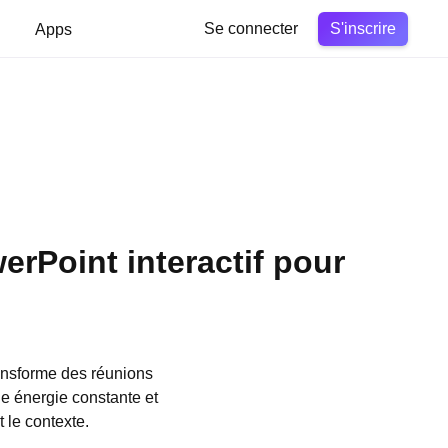
S'inscrire
Apps
Se connecter
rPoint interactif pour
ransforme des réunions
ne énergie constante et
t le contexte.