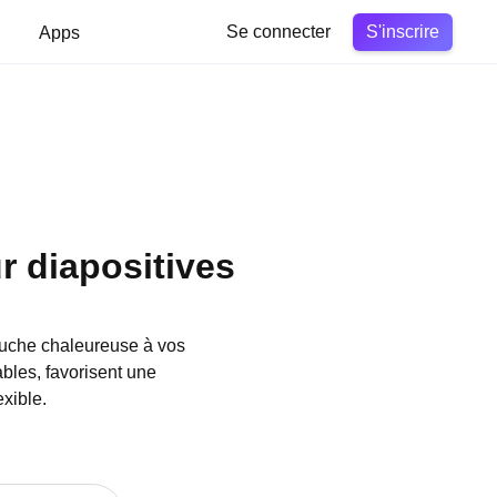
S'inscrire
Apps
Se connecter
r diapositives
ouche chaleureuse à vos
bles, favorisent une
exible.