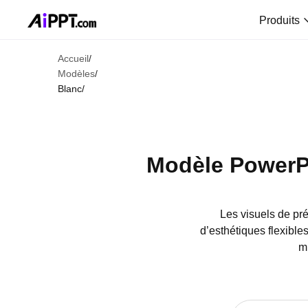
Produits
Accueil
/
Modèles
/
Blanc
/
Modèle PowerPo
Les visuels de pr
d’esthétiques flexibl
m