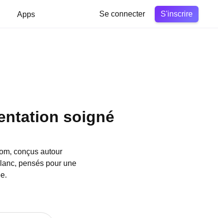
S'inscrire
Apps
Se connecter
entation soigné
com, conçus autour
blanc, pensés pour une
e.