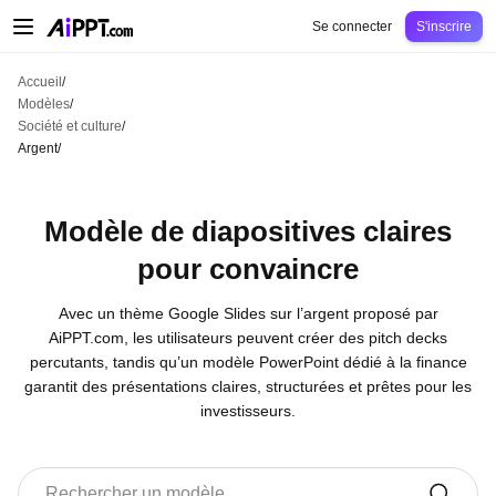
AiPPT Classic
AiPPT Flow
AiPPT Visual
Tarification
Modèles
Éducation
Ens
Se connecter
S'inscrire
Accueil
/
Modèles
/
Société et culture
/
Argent
/
Modèle de diapositives claires
pour convaincre
Avec un thème Google Slides sur l’argent proposé par
AiPPT.com, les utilisateurs peuvent créer des pitch decks
percutants, tandis qu’un modèle PowerPoint dédié à la finance
garantit des présentations claires, structurées et prêtes pour les
investisseurs.