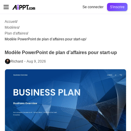
AiPPT Classic
AiPPT Flow
AiPPT Visual
Tarification
Modèles
Éducation
Ens
Se connecter
S'inscrire
Accueil
/
Modèles
/
Plan d'affaires
/
Modèle PowerPoint de plan d’affaires pour start-up
/
Modèle PowerPoint de plan d’affaires pour start-up
Richard・
Aug 9, 2026