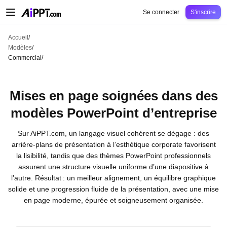
AiPPT Classic
AiPPT Flow
AiPPT Visual
Tarification
Modèles
Éducation
Ens
Se connecter
S'inscrire
Accueil
/
Modèles
/
Commercial
/
Mises en page soignées dans des
modèles PowerPoint d’entreprise
Sur AiPPT.com, un langage visuel cohérent se dégage : des
arrière-plans de présentation à l’esthétique corporate favorisent
la lisibilité, tandis que des thèmes PowerPoint professionnels
assurent une structure visuelle uniforme d’une diapositive à
l’autre. Résultat : un meilleur alignement, un équilibre graphique
solide et une progression fluide de la présentation, avec une mise
en page moderne, épurée et soigneusement organisée.