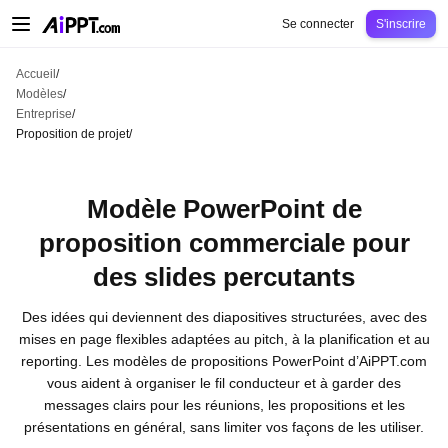
AiPPT Classic
AiPPT Flow
AiPPT Visual
Tarification
Modèles
Éducation
Ens
Se connecter
S'inscrire
Accueil
/
Modèles
/
Entreprise
/
Proposition de projet
/
Modèle PowerPoint de
proposition commerciale pour
des slides percutants
Des idées qui deviennent des diapositives structurées, avec des
mises en page flexibles adaptées au pitch, à la planification et au
reporting. Les modèles de propositions PowerPoint d’AiPPT.com
vous aident à organiser le fil conducteur et à garder des
messages clairs pour les réunions, les propositions et les
présentations en général, sans limiter vos façons de les utiliser.