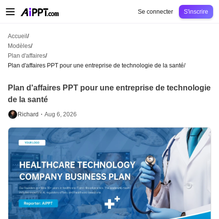
AiPPT Classic
AiPPT Flow
AiPPT Visual
Tarification
Modèles
Éducation
Ens
Se connecter
S'inscrire
Accueil
/
Modèles
/
Plan d'affaires
/
Plan d'affaires PPT pour une entreprise de technologie de la santé
/
Plan d'affaires PPT pour une entreprise de technologie
de la santé
Richard・
Aug 6, 2026