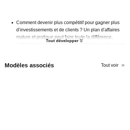
Comment devenir plus compétitif pour gagner plus
d'investissements et de clients ? Un plan d'affaires
mature et pratique peut faire toute la différence,
Tout développer
surtout lorsque de nombreuses entreprises émergent
sur le marché. Élaborez un excellent plan d'affaires
pour une entreprise de technologie de la santé avec
Modèles associés
Tout voir
ce modèle professionnel ! Pour transmettre un
sentiment d'autorité, il utilise un style minimaliste afin
que votre audience puisse clairement voir chaque
mot, sans éléments superflus pour les distraire.
L'espace blanc adéquat est également idéal pour
insérer des graphiques et des diagrammes pour la
visualisation des données.
Puisque votre temps est précieux, ne le perdez pas
sur des choses moins importantes. Envisagez