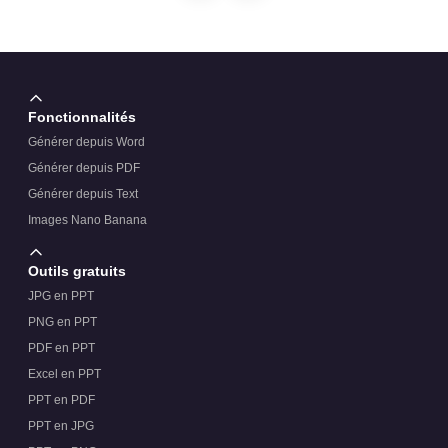
Fonctionnalités
Générer depuis Word
Générer depuis PDF
Générer depuis Text
Images Nano Banana
Outils gratuits
JPG en PPT
PNG en PPT
PDF en PPT
Excel en PPT
PPT en PDF
PPT en JPG