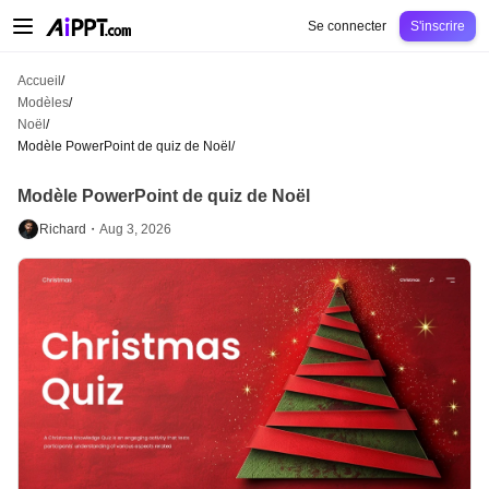
AiPPT Classic
AiPPT Flow
AiPPT Visual
Tarification
Modèles
Éducation
Ens
Se connecter
S'inscrire
Accueil
/
Modèles
/
Noël
/
Modèle PowerPoint de quiz de Noël
/
Modèle PowerPoint de quiz de Noël
Richard・
Aug 3, 2026