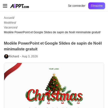
AiPPT Classic
AiPPT Flow
AiPPT Visual
Tarification
Modèles
Éducation
Ens
Se connecter
S'inscrire
Accueil
/
Modèles
/
Vacances
/
Modèle PowerPoint et Google Slides de sapin de Noël minimaliste gratuit
/
Modèle PowerPoint et Google Slides de sapin de Noël
minimaliste gratuit
Richard・
Aug 3, 2026