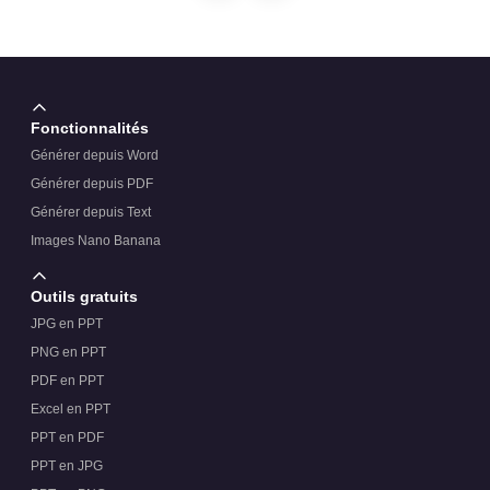
Fonctionnalités
Générer depuis Word
Générer depuis PDF
Générer depuis Text
Images Nano Banana
Outils gratuits
JPG en PPT
PNG en PPT
PDF en PPT
Excel en PPT
PPT en PDF
PPT en JPG