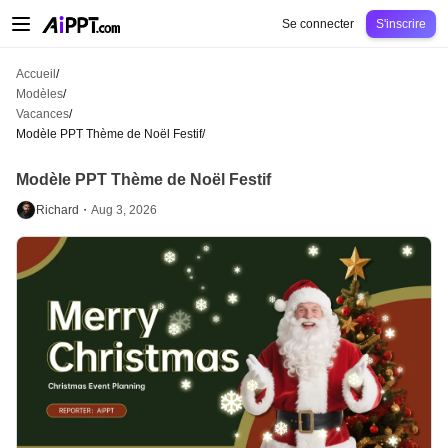
AiPPT Classic
AiPPT Flow
AiPPT Visual
Tarification
Modèles
Éducation
Ens
Se connecter
S'inscrire
Accueil
/
Modèles
/
Vacances
/
Modèle PPT Thème de Noël Festif
/
Modèle PPT Thème de Noël Festif
Richard・
Aug 3, 2026