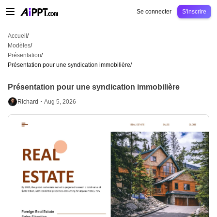
AiPPT Classic
AiPPT Flow
AiPPT Visual
Tarification
Modèles
Éducation
Ens
Se connecter
S'inscrire
Accueil
/
Modèles
/
Présentation
/
Présentation pour une syndication immobilière
/
Présentation pour une syndication immobilière
Richard・
Aug 5, 2026