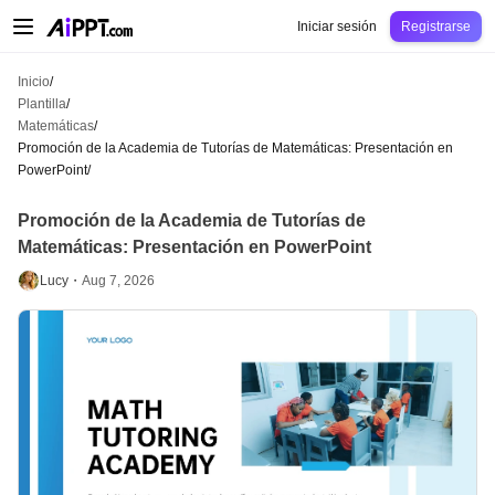
AiPPT Classic
AiPPT Flow
AiPPT Visual
Precio
Plantilla
Educación
Docent
Iniciar sesión
Registrarse
Inicio
/
Plantilla
/
Matemáticas
/
Promoción de la Academia de Tutorías de Matemáticas: Presentación en
PowerPoint
/
Promoción de la Academia de Tutorías de
Matemáticas: Presentación en PowerPoint
Lucy・
Aug 7, 2026