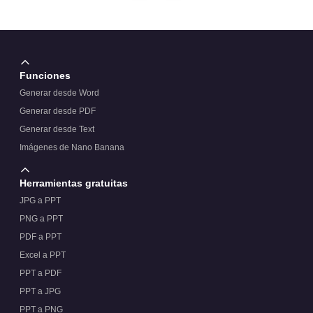
Funciones
Generar desde Word
Generar desde PDF
Generar desde Text
Imágenes de Nano Banana
Herramientas gratuitas
JPG a PPT
PNG a PPT
PDF a PPT
Excel a PPT
PPT a PDF
PPT a JPG
PPT a PNG