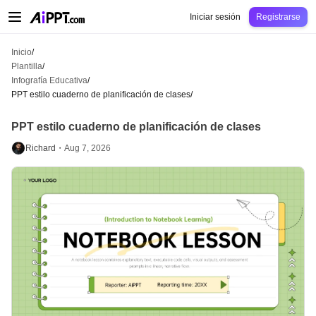
AiPPT Classic
AiPPT Flow
AiPPT Visual
Precio
Plantilla
Educación
Docent
Iniciar sesión
Registrarse
Inicio
/
Plantilla
/
Infografía Educativa
/
PPT estilo cuaderno de planificación de clases
/
PPT estilo cuaderno de planificación de clases
Richard・
Aug 7, 2026