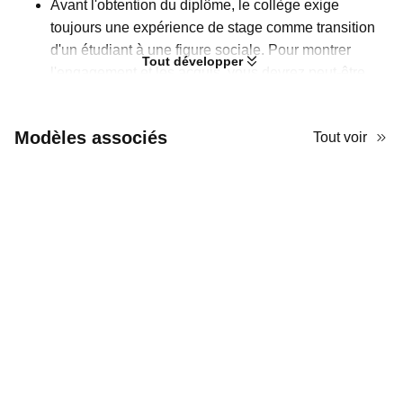
Avant l'obtention du diplôme, le collège exige
toujours une expérience de stage comme transition
d'un étudiant à une figure sociale. Pour montrer
Tout développer
l'engagement et les acquis, vous devrez peut-être
réaliser un rapport de stage d'été. Ce modèle de
présentation est idéal pour vous, étudiants
Modèles associés
Tout voir
universitaires, pour rendre compte des projets de
stage d'été, en partageant ce que vous avez appris et
fait. Ses mises en page minimalistes laissent
beaucoup d'espace pour ajouter du texte.
Cependant, le design n'est pas trop simple grâce à la
palette de couleurs marron et aux différentes formes
des espaces réservés.
Utilisez ce modèle PPT de stage pour étudiants
universitaires sur AiPPT comme base et ajoutez des
informations plus détaillées sur votre expérience !
Terminez parfaitement la tâche scolaire et obtenez
une bonne note !