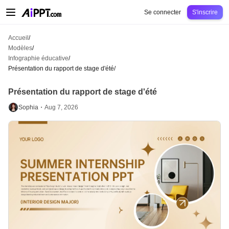
AiPPT Classic
AiPPT Flow
AiPPT Visual
Tarification
Modèles
Éducation
Ens
Se connecter
S'inscrire
Accueil
/
Modèles
/
Infographie éducative
/
Présentation du rapport de stage d'été
/
Présentation du rapport de stage d'été
Sophia・
Aug 7, 2026