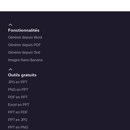
Fonctionnalités
Générer depuis Word
Générer depuis PDF
Générer depuis Text
Images Nano Banana
Outils gratuits
JPG en PPT
PNG en PPT
PDF en PPT
Excel en PPT
PPT en PDF
PPT en JPG
PPT en PNG