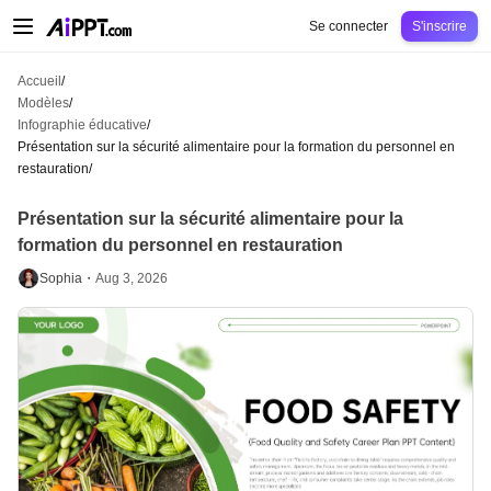
AiPPT Classic
AiPPT Flow
AiPPT Visual
Tarification
Modèles
Éducation
Ens
Se connecter
S'inscrire
Accueil
/
Modèles
/
Infographie éducative
/
Présentation sur la sécurité alimentaire pour la formation du personnel en
restauration
/
Présentation sur la sécurité alimentaire pour la
formation du personnel en restauration
Sophia・
Aug 3, 2026