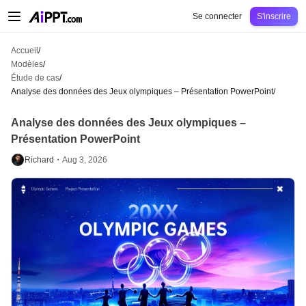
AiPPT Classic
AiPPT Flow
AiPPT Visual
Tarification
Modèles
Éducation
Ens
Se connecter
S'inscrire
Accueil
/
Modèles
/
Étude de cas
/
Analyse des données des Jeux olympiques – Présentation PowerPoint
/
Analyse des données des Jeux olympiques –
Présentation PowerPoint
Richard・
Aug 3, 2026