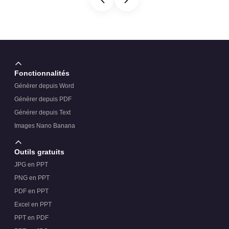
Fonctionnalités
Générer depuis Word
Générer depuis PDF
Générer depuis Text
Images Nano Banana
Outils gratuits
JPG en PPT
PNG en PPT
PDF en PPT
Excel en PPT
PPT en PDF