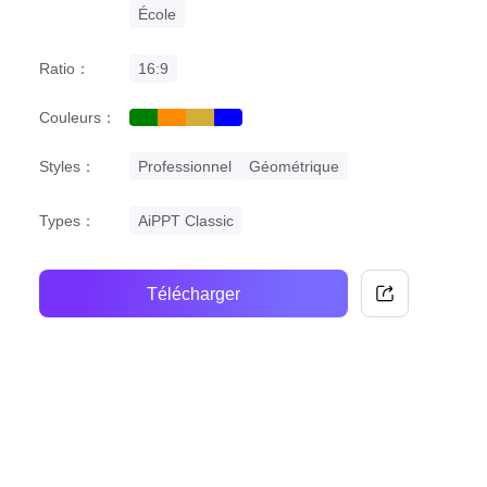
École
Ratio：
16:9
Couleurs：
green
orange
gold
blue
Styles：
Professionnel
Géométrique
Types：
AiPPT Classic
Télécharger