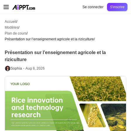
AiPPT Classic
AiPPT Flow
AiPPT Visual
Tarification
Modèles
Éducation
Ens
Se connecter
S'inscrire
Accueil
/
Modèles
/
Plan de cours
/
Présentation sur l’enseignement agricole et la riziculture
/
Présentation sur l’enseignement agricole et la
riziculture
Sophia・
Aug 8, 2026