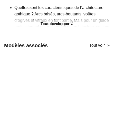
Quelles sont les caractéristiques de l’architecture
gothique ? Arcs brisés, arcs-boutants, voûtes
d’ogives et vitraux en font partie. Mais pour un guide
Tout développer
professionnel ou un étudiant en architecture, cela ne
suffit pas : il faut aller plus loin. Dans ce cas, en tant
que tuteur ou enseignant, vous pouvez utiliser ce
Modèles associés
Tout voir
modèle PPT consacré à l’architecture gothique pour
une présentation plus détaillée. Il propose différents
formats d’emplacements d’images où insérer des
visuels des grandes œuvres gothiques, afin d’aider
votre public à mieux comprendre.
Si vous souhaitez donner à ce PPT un ton plus
autoritatif et haut de gamme, ce modèle AiPPT est
exactement ce qu’il vous faut. Les grilles, combinées
à une palette bleu et blanc, instaurent une ambiance
moderne et professionnelle, idéale pour
l’enseignement en classe ou la formation.