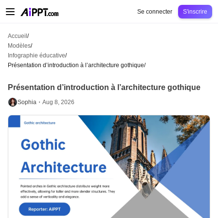
AiPPT Classic
AiPPT Flow
AiPPT Visual
Tarification
Modèles
Éducation
Ens
Se connecter
S'inscrire
Accueil
/
Modèles
/
Infographie éducative
/
Présentation d’introduction à l’architecture gothique
/
Présentation d’introduction à l’architecture gothique
Sophia・
Aug 8, 2026