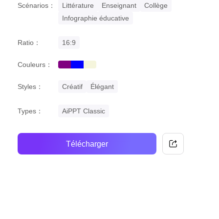
Scénarios：
Littérature
Enseignant
Collège
Infographie éducative
Ratio：
16:9
Couleurs：
purple
blue
beige
Styles：
Créatif
Élégant
Types：
AiPPT Classic
Télécharger