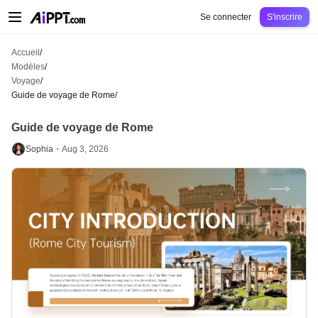
AiPPT Classic
AiPPT Flow
AiPPT Visual
Tarification
Modèles
Éducation
Ens
Se connecter
S'inscrire
Accueil
/
Modèles
/
Voyage
/
Guide de voyage de Rome
/
Guide de voyage de Rome
Sophia・
Aug 3, 2026