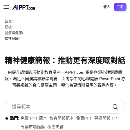
AiPPT Classic
AiPPT Flow
AiPPT Visual
定價
模板
教育
老師
大學
中學
中學
登入
註冊
首頁
/
模板
/
醫療與健康
/
精神健康
/
精神健康簡報：推動更有深度嘅對話
由提升認知的活動到教育講座，AiPPT.com 提供各類心理健康簡
報，滿足不同演講和教學需要。面向學生的心理健康 PowerPoint 亦
可將複雜的身心健康主題，轉化為更清晰易明的視覺內容。
🔥 熱門:
免費 PPT 範本
教育簡報範本
免費PPT
募投簡報 PPT
專業市場推廣
極簡商務