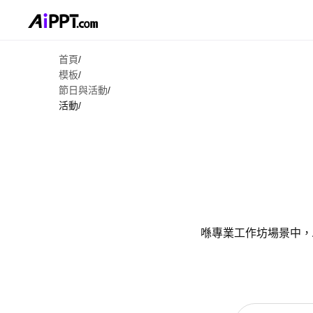
首頁
/
模板
/
節日與活動
/
活動
/
喺專業工作坊場景中，A