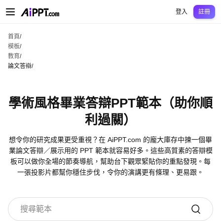
AiPPT Classic
AiPPT Flow
AiPPT Visual
定價
模板
教育
老師
大學
中學
中學
登入
註冊
首頁
/
模板
/
教育
/
論文答辯
/
學術風格畢業答辯PPT範本（助你順
利過關）
想令你的研究成果更受重視？在 AiPPT.com 的龐大庫存中揀一個畢
業論文答辯／展示用的 PPT 範本就容易好多。這些高質素的答辯模
板可以做你全場的節奏導航，幫助台下觀眾緊貼你的重點發現。每
一張投影片都幫你穩住步伐，令你的演講更有條理、更易跟。