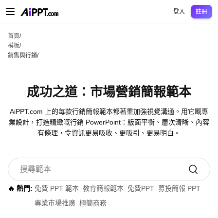
AiPPT Classic
AiPPT Flow
AiPPT Visual
定價
模板
教育
老師
大學
中學
中學
登入
註冊
首頁
/
模板
/
銷售與行銷
/
成功之道：市場營銷簡報範本
AiPPT.com 上的每款行銷簡報範本都著重加強視覺溝通。用它嘅專
業設計，打造精緻嘅行銷 PowerPoint：版面平衡、層次清晰、內容
有條理，令資訊更易吸收、更吸引、更易明白。
🔥 熱門:
免費 PPT 範本
教育簡報範本
免費PPT
募投簡報 PPT
專業市場推廣
極簡商務