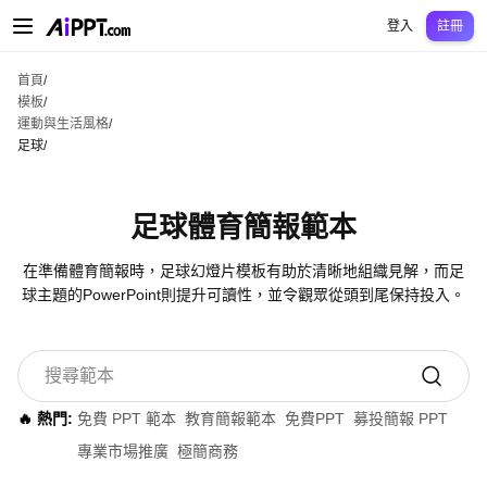
AiPPT Classic
AiPPT Flow
AiPPT Visual
定價
模板
教育
老師
大學
中學
中學
登入
註冊
首頁
/
模板
/
運動與生活風格
/
足球
/
足球體育簡報範本
在準備體育簡報時，足球幻燈片模板有助於清晰地組織見解，而足
球主題的PowerPoint則提升可讀性，並令觀眾從頭到尾保持投入。
🔥 熱門:
免費 PPT 範本
教育簡報範本
免費PPT
募投簡報 PPT
專業市場推廣
極簡商務