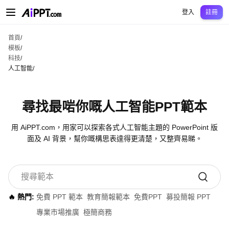
AiPPT Classic
AiPPT Flow
AiPPT Visual
定價
模板
教育
老師
大學
中學
中學
登入
註冊
首頁
/
模板
/
科技
/
人工智能
/
尋找最啱你嘅人工智能PPT範本
用 AiPPT.com，用家可以探索各式人工智能主題的 PowerPoint 版
面及 AI 背景，幫你嘅構思表達得更清楚，又整齊易睇。
🔥 熱門:
免費 PPT 範本
教育簡報範本
免費PPT
募投簡報 PPT
專業市場推廣
極簡商務