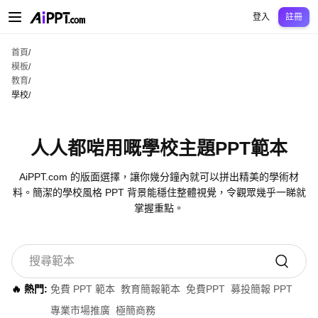
AiPPT Classic
AiPPT Flow
AiPPT Visual
定價
模板
教育
老師
大學
中學
中學
登入
註冊
首頁
/
模板
/
教育
/
學校
/
人人都啱用嘅學校主題PPT範本
AiPPT.com 的版面選擇，讓你幾分鐘內就可以拼出精美的學術材
料。簡潔的學校風格 PPT 背景能穩住整體視覺，令觀眾幾乎一睇就
掌握重點。
🔥 熱門:
免費 PPT 範本
教育簡報範本
免費PPT
募投簡報 PPT
專業市場推廣
極簡商務