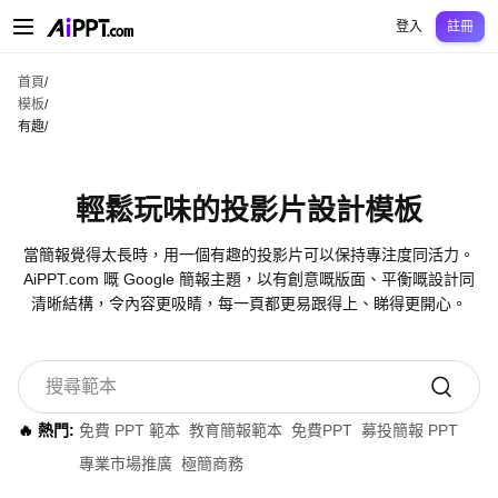
AiPPT Classic
AiPPT Flow
AiPPT Visual
定價
模板
教育
老師
大學
中學
中學
登入
註冊
首頁
/
模板
/
有趣
/
輕鬆玩味的投影片設計模板
當簡報覺得太長時，用一個有趣的投影片可以保持專注度同活力。
AiPPT.com 嘅 Google 簡報主題，以有創意嘅版面、平衡嘅設計同
清晰結構，令內容更吸睛，每一頁都更易跟得上、睇得更開心。
🔥 熱門:
免費 PPT 範本
教育簡報範本
免費PPT
募投簡報 PPT
專業市場推廣
極簡商務