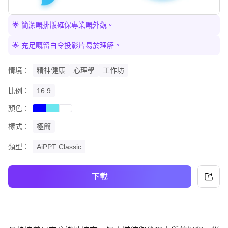
🌟 簡潔嘅排版確保專業嘅外觀。
🌟 充足嘅留白令投影片易於理解。
情境：
精神健康
心理學
工作坊
比例：
16:9
顏色：
blue
cyan
white
樣式：
極簡
類型：
AiPPT Classic
下載