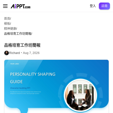
AiPPT Classic
AiPPT Flow
AiPPT Visual
定價
模板
教育
老師
大學
中學
中學
登入
註冊
首頁
/
模板
/
精神健康
/
品格培育工作坊簡報
/
品格培育工作坊簡報
Richard・
Aug 7, 2026