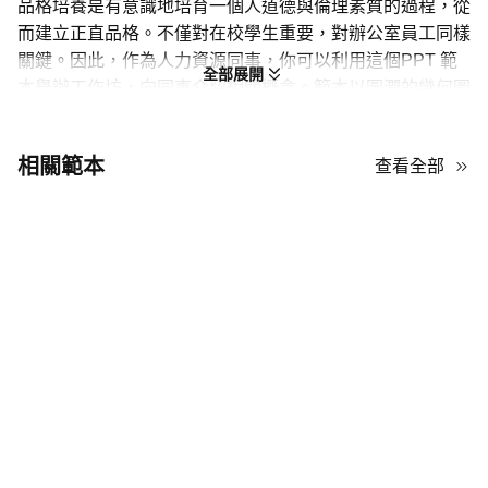
品格培養是有意識地培育一個人道德與倫理素質的過程，從
而建立正直品格。不僅對在校學生重要，對辦公室員工同樣
關鍵。因此，作為人力資源同事，你可以利用這個PPT 範
全部展開
本舉辦工作坊，向同事介紹相關概念。範本以圓潤的幾何圖
形配合波浪式圖案，營造動感與成長的氛圍，與道德價值與
品格建立的主題相得益彰。你亦會見到俐落線條插畫、抽象
相關範本
查看全部
弧形覆蓋層，以及精心配置的相片佔位，讓高質相片更突
出。
如果你想找一個兼具創意與專業感的範本，千萬不要錯過來
自AiPPT的這款！免費下載，並支援 PowerPoint 及
Google 簡報。
15 張專業投影片，著重品格與價值。
同時相容 PowerPoint、Google 簡報、Keynote 與
Canva。
所有元素均包含於 10.1MB 的下載包中。
內附圖示、形狀、相片、線條、標題及背景。
版面整潔，展現專業觀感。