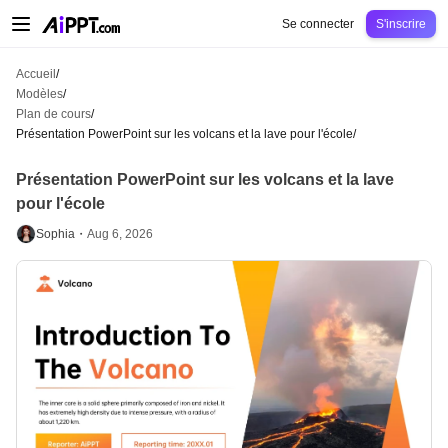
AiPPT Classic
AiPPT Flow
AiPPT Visual
Tarification
Modèles
Éducation
Ens
Se connecter
S'inscrire
Accueil
/
Modèles
/
Plan de cours
/
Présentation PowerPoint sur les volcans et la lave pour l'école
/
Présentation PowerPoint sur les volcans et la lave
pour l'école
Sophia・
Aug 6, 2026