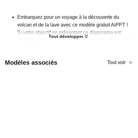
Embarquez pour un voyage à la découverte du
volcan et de la lave avec ce modèle gratuit AiPPT !
Si votre objectif en présentant ce diaporama est
Tout développer
d'expliquer en détail la composition d'un volcan et la
source de la lave à vos élèves, ce modèle
minimaliste peut vous être d'une grande aide. Il est
Modèles associés
Tout voir
organisé avec des mises en page en grille, idéales
pour montrer des comparaisons et des processus.
Peu de décorations sont présentes sur les
diapositives, à l'exception d'une icône de volcan, de
quelques icônes numérotées, ainsi que d'images de
volcan et de magma, laissant beaucoup d'espace
pour que vous puissiez ajouter du texte.
Puisque ce modèle PowerPoint volcan est
entièrement personnalisable, vous pouvez modifier
les images ou changer la palette de couleurs en le