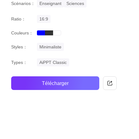
Scénarios：
Enseignant
Sciences
Ratio：
16:9
Couleurs：
blue
black
white
Styles：
Minimaliste
Types：
AiPPT Classic
Télécharger