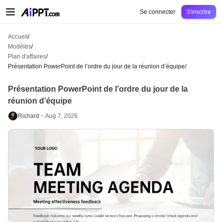
AiPPT Classic
AiPPT Flow
AiPPT Visual
Tarification
Modèles
Éducation
Ens
Se connecter
S'inscrire
Accueil
/
Modèles
/
Plan d'affaires
/
Présentation PowerPoint de l’ordre du jour de la réunion d’équipe
/
Présentation PowerPoint de l’ordre du jour de la
réunion d’équipe
Richard・
Aug 7, 2026