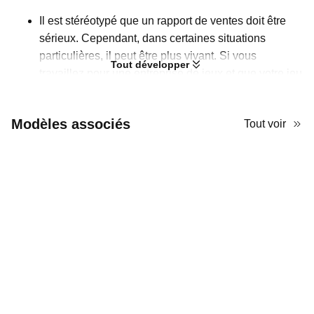
Il est stéréotypé que un rapport de ventes doit être
sérieux. Cependant, dans certaines situations
particulières, il peut être plus vivant. Si vous
Tout développer
travaillez pour une entreprise de jeux et que votre jeu
se déroule au 19ème siècle, votre rapport de ventes
PPT peut être conçu avec une esthétique
Modèles associés
Tout voir
steampunk. Bonne nouvelle ! Vous pouvez gagner
du temps sur la conception, car il existe un modèle
prêt à l'emploi et délicat dans ce style sur AiPPT ! Le
modèle utilise une palette typique de marron pour
évoquer le thème steampunk. Étant donné qu'il s'agit
d'une présentation de rapport de ventes, les mises
en page sont claires et structurées. Ainsi, l'esthétique
riche n'affectera pas la lisibilité.
Utilisez ce modèle PowerPoint steampunk template
pour faire un rapport impressionnant ! Bien que son
design soit professionnel, il est gratuit à utiliser. De