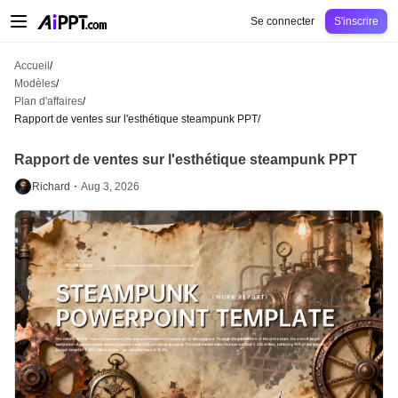
AiPPT Classic
AiPPT Flow
AiPPT Visual
Tarification
Modèles
Éducation
Ens
Se connecter
S'inscrire
Accueil
/
Modèles
/
Plan d'affaires
/
Rapport de ventes sur l'esthétique steampunk PPT
/
Rapport de ventes sur l'esthétique steampunk PPT
Richard・
Aug 3, 2026