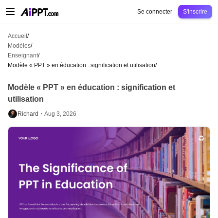
AiPPT Classic
AiPPT Flow
AiPPT Visual
Tarification
Modèles
Éducation
Ens
Se connecter
S'inscrire
Accueil
/
Modèles
/
Enseignant
/
Modèle « PPT » en éducation : signification et utilisation
/
Modèle « PPT » en éducation : signification et
utilisation
Richard・
Aug 3, 2026