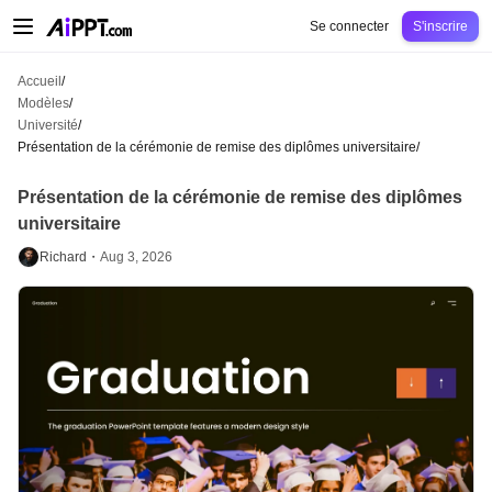
AiPPT Classic
AiPPT Flow
AiPPT Visual
Tarification
Modèles
Éducation
Ens
Se connecter
S'inscrire
Accueil
/
Modèles
/
Université
/
Présentation de la cérémonie de remise des diplômes universitaire
/
Présentation de la cérémonie de remise des diplômes
universitaire
Richard・
Aug 3, 2026