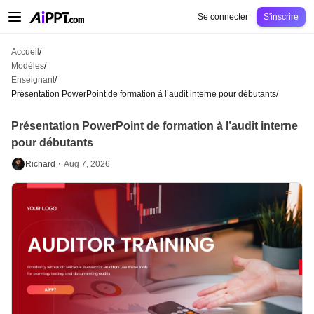
AiPPT Classic
AiPPT Flow
AiPPT Visual
Tarification
Modèles
Éducation
Ens
Se connecter
S'inscrire
Accueil
/
Modèles
/
Enseignant
/
Présentation PowerPoint de formation à l’audit interne pour débutants
/
Présentation PowerPoint de formation à l’audit interne
pour débutants
Richard・
Aug 7, 2026