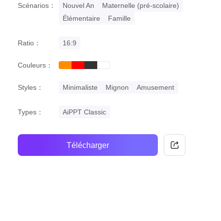
Scénarios：
Nouvel An
Maternelle (pré-scolaire)
Élémentaire
Famille
Ratio：
16:9
Couleurs：
orange
red
black
white
Styles：
Minimaliste
Mignon
Amusement
Types：
AiPPT Classic
Télécharger